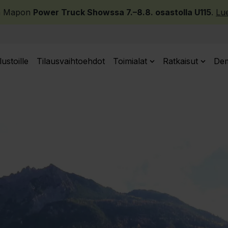
a Mapon
Power Truck Showssa 7.–8.8. osastolla U115
.
Lue
lustoille
Tilausvaihtoehdot
Toimialat
Ratkaisut
Dem