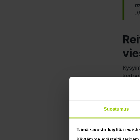
me
J
Rei
vie
Kysyi
kertoo
seuran
navigoi
“
Meill
Suostumus
koska 
kuljet
Tämä sivusto käyttää eväste
RIX
in 
Käytämme evästeitä tarjoama