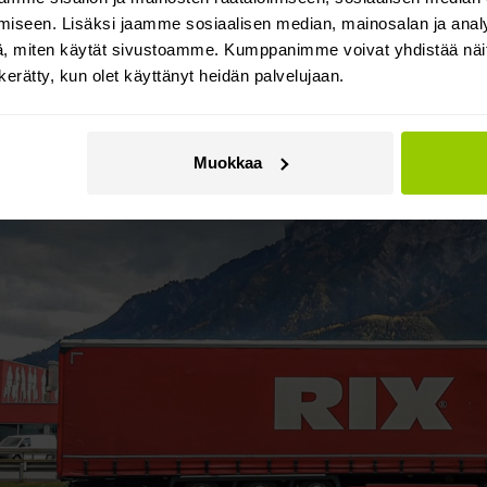
iseen. Lisäksi jaamme sosiaalisen median, mainosalan ja analy
soinnissa – se takaa kätevän kommunikaation kuljettajie
, miten käytät sivustoamme. Kumppanimme voivat yhdistää näitä t
sovellusten avulla.
n kerätty, kun olet käyttänyt heidän palvelujaan.
Muokkaa