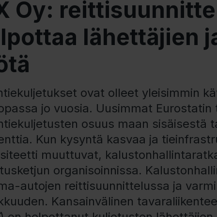
X Oy: reittisuunnitt
lpottaa lähettäjien j
ötä
tiekuljetukset ovat olleet yleisimmin kä
opassa jo vuosia. Uusimmat Eurostatin t
tiekuljetusten osuus maan sisäisestä ta
nttia. Kun kysyntä kasvaa ja tieinfrastr
siteetti muuttuvat, kalustonhallintaratk
tusketjun organisoinnissa. Kalustonhalli
a-autojen reittisuunnittelussa ja varmis
kkuuden. Kansainvälinen tavaraliikentee
) on helpottanut kuljetusten lähettäjien j