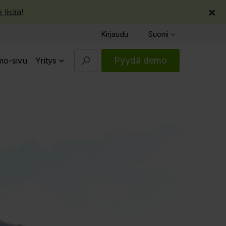
×
 lisää
!
Kirjaudu
Suomi
Pyydä demo
o-sivu
Yritys