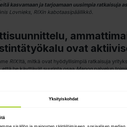
itä kasvamaan ja tarjoamaan uusimpia ratkaisuja as
ānis Lovnieks,
RIXin
kabotaasipäällikkö.
ttisuunnittelu, ammattimai
stintätyökalu ovat aktiiv
mme
RIX
:ltä, mitkä ovat hyödyllisimpiä ratkaisuja yrity
, että he käyttävät suurinta osaa
Mapon
palvelun toim
taan ja reittisuunnitteluun, johon kuuluu myös oikeus 
ntisovellusta.
e on tärkeää, että
reittisuunnitteluratkaisu
sisältä
Yksityiskohdat
kalustomme koostuu pääasiassa rekka- ja kuorma-a
tajien työtä ja asiakkaidemme rahtien suunnittelua
itä
edustaja pitää myös
Maponin
viestintätyökalua tärkeän
mme sisällön ja mainosten räätälöimiseen, sosiaalisen median