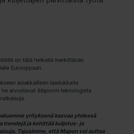
tiöllä on tällä hetkellä merkittävän
kialle Eurooppaan.
akseen asiakkailleen laadukkaita
 he arvostavat
Maponin
teknologista
ratkaisuja.
a haluamme yrityksenä kasvaa yhdessä
 trendejä ja kehittää kuljetus- ja
tkaisuja. Tajusimme, että Mapon voi auttaa