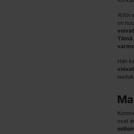
voi kät
RIXin
e
on huo
voivat
Tämä v
varmoj
Hän ke
voivat
laaduk
Map
Kommen
ovat er
milloi