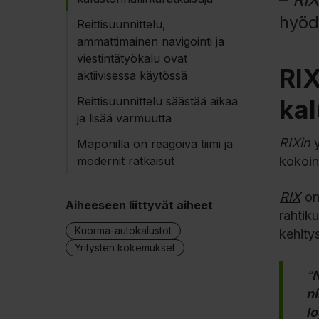
hyödy
Reittisuunnittelu,
ammattimainen navigointi ja
viestintätyökalu ovat
RI
aktiivisessa käytössä
Reittisuunnittelu säästää aikaa
kal
ja lisää varmuutta
RIXin
y
Maponilla on reagoiva tiimi ja
modernit ratkaisut
kokoine
RIX
on 
Aiheeseen liittyvät aiheet
rahtiku
Kuorma-autokalustot
kehity
Yritysten kokemukset
“
N
n
lo