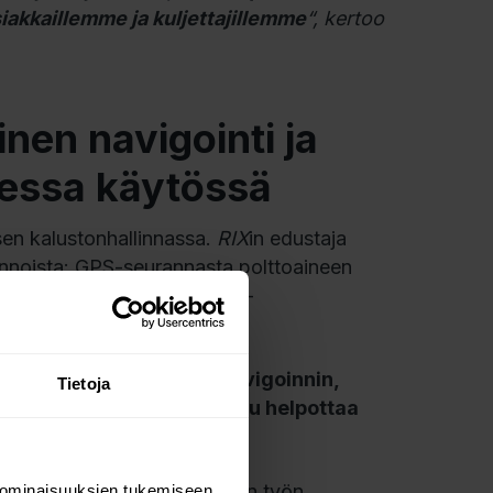
iakkaillemme ja kuljettajillemme
“, kertoo
nen navigointi ja
isessa käytössä
ksen kalustonhallinnassa.
RIX
in edustaja
innoista: GPS-seurannasta polttoaineen
käyttää ammattimaista Sygic-
ä myös ammattimaisen navigoinnin,
Tietoja
utoista. Tällainen työkalu helpottaa
“, Jānis Lovnieks selittää.
ä ominaisuutena päivittäisen työn
 ominaisuuksien tukemiseen