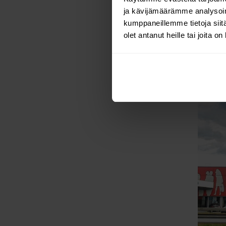
ja kävijämäärämme analysoim
organi
kumppaneillemme tietoja siitä
mobiili
olet antanut heille tai joita o