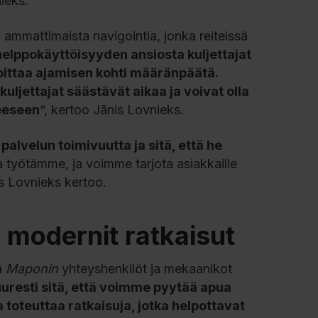
nieks.
ti ammattimaista navigointia, jonka reiteissä
elppokäyttöisyyden ansiosta kuljettajat
aloittaa ajamisen kohti määränpäätä.
kuljettajat säästävät aikaa ja voivat olla
teeseen
“, kertoo Jānis Lovnieks.
palvelun toimivuutta ja sitä, että he
 työtämme, ja voimme tarjota asiakkaille
is Lovnieks kertoo.
a modernit ratkaisut
ä
Maponin
yhteyshenkilöt ja mekaanikot
resti sitä, että voimme pyytää apua
a toteuttaa ratkaisuja, jotka helpottavat