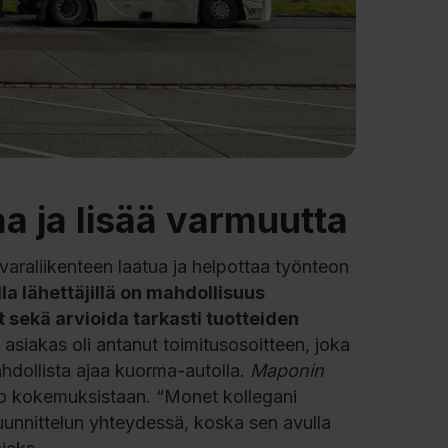
aa ja lisää varmuutta
avaraliikenteen laatua ja helpottaa työnteon
la lähettäjillä on mahdollisuus
t sekä arvioida tarkasti tuotteiden
a asiakas oli antanut toimitusosoitteen, joka
ahdollista ajaa kuorma-autolla.
Maponin
too kokemuksistaan. “Monet kollegani
suunnittelun yhteydessä, koska sen avulla