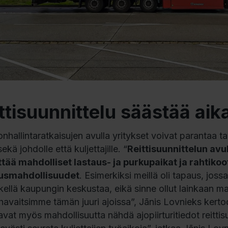
ttisuunnittelu säästää aik
onhallintaratkaisujen avulla yritykset voivat parantaa t
ekä johdolle että kuljettajille. “
Reittisuunnittelun avul
tää mahdolliset lastaus- ja purkupaikat ja rahtikoo
tusmahdollisuudet
. Esimerkiksi meillä oli tapaus, joss
skellä kaupungin keskustaa, eikä sinne ollut lainkaan m
 havaitsimme tämän juuri ajoissa”, Jānis Lovnieks ker
avat myös mahdollisuutta nähdä ajopiirturitiedot reitti