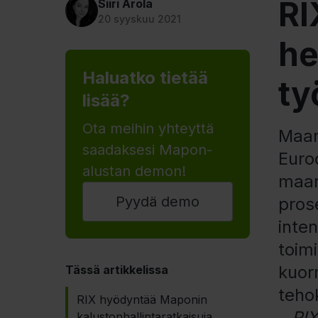
RI
Siiri Arola
20 syyskuu 2021
he
Haluatko tietää
ty
lisää?
Ota meihin yhteyttä
Maan
saadaksesi Mapon-
Euro
alustan demon!
maan
Pyydä demo
prose
inten
toimi
kuorm
Tässä artikkelissa
teho
RIX hyödyntää Maponin
–
RIX
kalustonhallintaratkaisuja