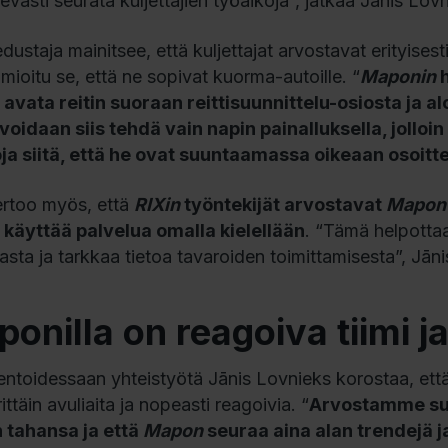
evästi seurata kuljettajien työaikoja”, jatkaa Jānis Lov
dustaja mainitsee, että kuljettajat arvostavat erityises
mioitu se, että ne sopivat kuorma-autoille. “
Maponin
h
 avata reitin suoraan reittisuunnittelu-osiosta ja 
oidaan siis tehdä vain napin painalluksella, jolloin 
a siitä, että he ovat suuntaamassa oikeaan osoit
rtoo myös, että
RIXin
työntekijät arvostavat
Mapon
 käyttää palvelua omalla kielellään
. “Tämä helpottaa
asta ja tarkkaa tietoa tavaroiden toimittamisesta”, Jān
onilla on reagoiva tiimi j
toidessaan yhteistyötä Jānis Lovnieks korostaa, ett
ittäin avuliaita ja nopeasti reagoivia. “
Arvostamme suu
n tahansa ja että
Mapon
seuraa aina alan trendejä j