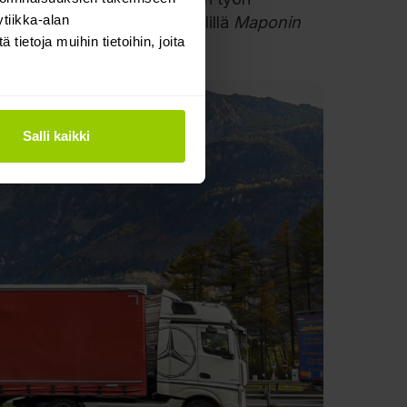
tiikka-alan
n ja kalustopäälliköiden välillä
Maponin
ietoja muihin tietoihin, joita
Salli kaikki