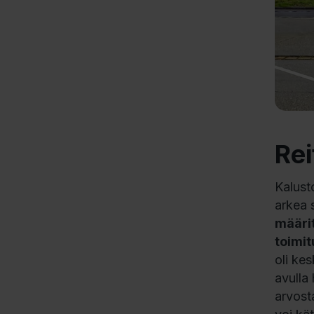
Rei
Kalust
arkea s
määrit
toimi
oli ke
avulla
arvost