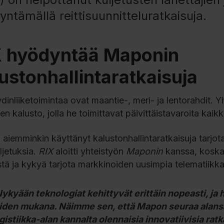
ntämällä reittisuunnitteluratkaisuja.
X hyödyntää Maponin
ustonhallintaratkaisuja
dinliiketoimintaa ovat maantie-, meri- ja lentorahdit. Yh
n kalusto, jolla he toimittavat päivittäistavaroita kaik
aiemminkin käyttänyt kalustonhallintaratkaisuja tarjot
ljetuksia.
RIX
aloitti yhteistyön
Maponin
kanssa, koska
stä ja kykyä tarjota markkinoiden uusimpia telematiikka
ykyään teknologiat kehittyvät erittäin nopeasti, j
iiden mukana. Näimme sen, että
Mapon
seuraa alansa
gistiikka-alan kannalta olennaisia innovatiivisia ra