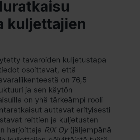
eluratkaisu
a kuljettajien
ytetty tavaroiden kuljetustapa
iedot osoittavat, että
varaliikenteestä on 76,5
uktuuri ja sen käytön
aisuilla on yhä tärkeämpi rooli
ntaratkaisut auttavat erityisesti
tavat reittien ja kuljetusten
n harjoittaja
RIX Oy
(jäljempänä
a kuljettajien päivittäistä työtä