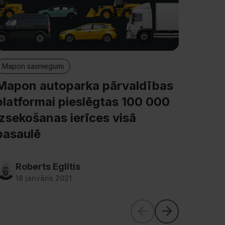
Mapo
piere
Eirop
konf
Mapon sasniegumi
Mapon autoparka pārvaldības
platformai pieslēgtas 100 000
izsekošanas ierīces visā
pasaulē
Roberts Eglitis
M
18 janvāris 2021
8 