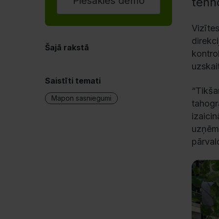
Piesakies demo
tehn
Vizīt
direkc
Šajā rakstā
kontro
uzskai
Saistīti temati
“Tikša
Mapon sasniegumi
tahogr
izaici
uzņēmu
pārvald