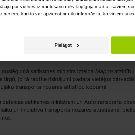
māciju par vietnes izmantošanu mēs kopīgojam arī ar saviem soci
neriem, kuri to var apvienot ar citu informāciju, ko viņiem snie
s laikā tika diskutēts arī par nepieciešamību pēc 
jiem ikdienas darbā izmantot dažādu valsts iestā
orta nozari.
“Padarot publiski pieejamu informāciju pa
 uz ārējās ES robežas, kā arī datus par sezonālajiem 
Pielāgot
jiem satiksmes ierobežojumiem u.c., tiktu ievērojami a
orta nozares uzņēmumos,” atklāj
Mapon
direktors And
s noslēgumā satiksmes ministrs izteica
Mapon
atzinību
s tirgū, jo tā radītie risinājumi padara vietējos pārvad
raujāku transporta nozares attīstību kopumā.
n
pateicas satiksmes ministram un Autotransporta direkc
 laiku un iniciatīvu transporta nozares attīstīšanā, pie
jumus.