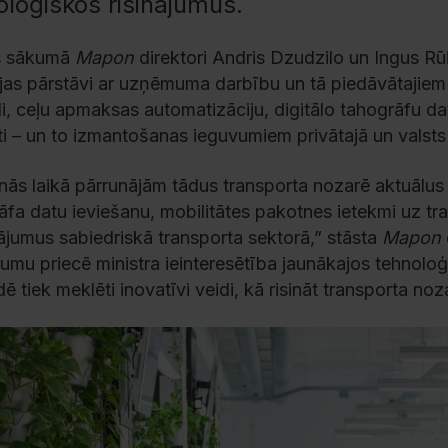
oloģiskos risinājumus.
es sākumā
Mapon
direktori Andris Dzudzilo un Ingus Rūķ
ijas pārstāvi ar uzņēmuma darbību un tā piedāvātajiem
li, ceļu apmaksas automatizāciju, digitālo tahogrāfu da
ti – un to izmantošanas ieguvumiem privātajā un valsts
nās laikā pārrunājām tādus transporta nozarē aktuālus
āfa datu ieviešanu, mobilitātes pakotnes ietekmi uz 
nājumus sabiedriskā transporta sektorā,” stāsta
Mapon
mu priecē ministra ieinteresētība jaunākajos tehnoloģi
ē tiek meklēti inovatīvi veidi, kā risināt transporta no