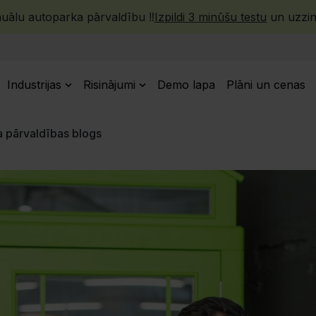
ālu autoparka pārvaldību ‼️
Izpildi 3 minūšu testu
un uzzini
Industrijas
Risinājumi
Demo lapa
Plāni un cenas
 pārvaldības blogs