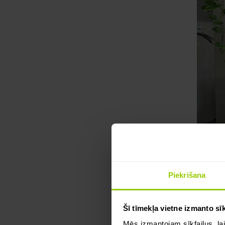
Piekrišana
Šī tīmekļa vietne izmanto sīk
Mēs izmantojam sīkfailus, lai