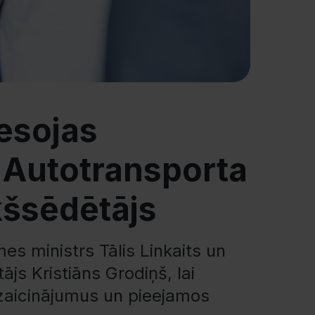
esojas
 Autotransporta
kšsēdētājs
es ministrs Tālis Linkaits un
js Kristiāns Grodiņš, lai
izaicinājumus un pieejamos