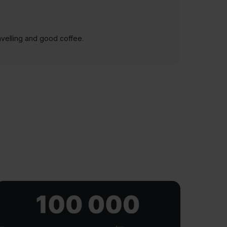
avelling and good coffee.
Mapon 