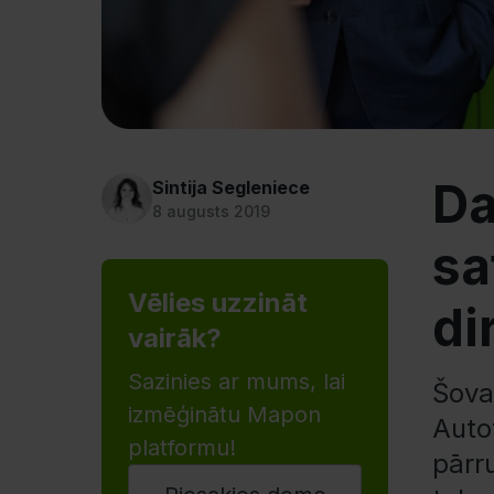
Da
Sintija Segleniece
8 augusts 2019
sa
Vēlies uzzināt
di
vairāk?
Sazinies ar mums, lai
Šova
izmēģinātu Mapon
Autot
platformu!
pārr