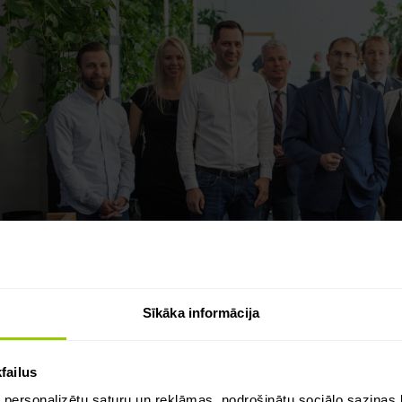
Sīkāka informācija
failus
 personalizētu saturu un reklāmas, nodrošinātu sociālo saziņas l