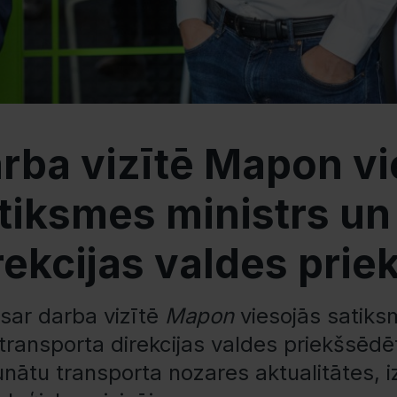
rba vizītē Mapon vi
tiksmes ministrs un
rekcijas valdes prie
sar darba vizītē
Mapon
viesojās satiksm
ransporta direkcijas valdes priekšsēdētā
unātu transporta nozares aktualitātes, 