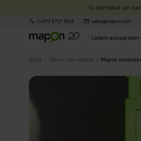
Tu pārmaksā par manu
(+371) 6727 1803
sales@mapon.com
Lieliem autoparkiem
Blogs
Mapon sasniegumi
Mapon autoparka