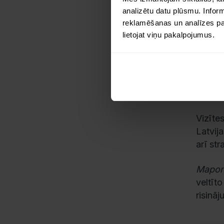
analizētu datu plūsmu. Infor
reklamēšanas un analīzes part
Saruna
lietojat viņu pakalpojumus.
uzņēmē
transp
rindām
radīta
transp
Vizīte
Latvija
arī st
Mapo
veltīto
risinā