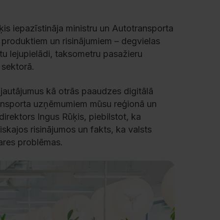
is iepazīstināja ministru un Autotransporta
 produktiem un risinājumiem – degvielas
tu lejupielādi, taksometru pasažieru
 sektorā.
 jautājumus kā otrās paaudzes digitālā
transporta uzņēmumiem mūsu reģionā un
direktors Ingus Rūķis, piebilstot, ka
skajos risinājumos un fakts, ka valsts
zares problēmas.