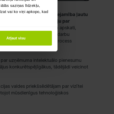
ālās saziņas līdzekļu,
dzat vai ko viņi apkopo, kad
atvērtiem datiem, kuru pieejamība ļautu
žu rīcībā esošo informāciju par
r transportlīdzekļu tehnisko apskati,
ceļu ierobežojumiem, remontdarbu
Atļaut visu
tvieglots darbu plānošanas process
ris Dzudzilo.
 par uzņēmuma intelektuālo pienesumu
ātājus konkurētspējīgākus, tādējādi veicinot
ijas valdes priekšsēdētājam par vizītei
lietojot mūsdienīgus tehnoloģiskos