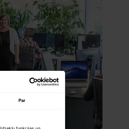
Par
īdzekļu funkcijas un