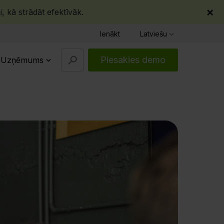
×
, kā strādāt efektīvāk.
Ienākt
Latviešu
Piesakies demo
Uzņēmums