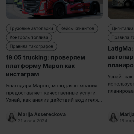
Грузовые автопарки
Кейсы клиентов
Дигитализ
Контроль топлива
Правила т
Правила тахографов
LatIgMa
автопар
19.05 trucking: проверяем
планиро
платформу Mapon как
инстаграм
Узнай, как
используе
Благодаря Mapon, молодая компания
планирова
предоставляет качественные услуги.
чтобы отс
Узнай, как анализ действий водителя и
простоев 
контроль топлива повышают
перевозка
эффективность в 19.05!
Marija Assereckova
Marij
31 июля 2024
18 ма