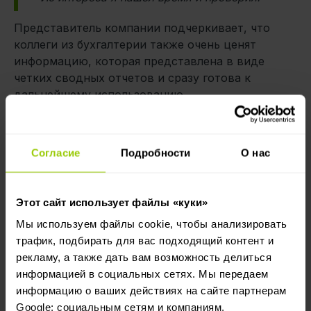
Представитель компании подчеркивает, что
коллеги из бухгалтерии также очень ценят
информацию, которая представлена в виде
четких сводных отчетов и сразу готова к
дальнейшему использованию.
Компания планирует в ближайшем будущем
добавить в свой автопарк
умные крышки
Согласие
Подробности
О нас
топливных баков
, поскольку считает, что оба
решения дополняют друг друга.
В то время как
умные крышки топливных баков обеспечивают
Этот сайт использует файлы «куки»
дополнительную защиту, датчики уровня
Мы используем файлы cookie, чтобы анализировать
топлива позволяют не только понять и отметить
трафик, подбирать для вас подходящий контент и
ущерб, нанесенный ворами, но и ежедневно
рекламу, а также дать вам возможность делиться
контролировать расход топлива.
информацией в социальных сетях. Мы передаем
информацию о ваших действиях на сайте партнерам
“Давайте будем честными – все мы пользуемся
Google: социальным сетям и компаниям,
автомобилями, все мы знаем, что показания на