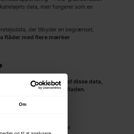
 køretøjets data, men fungerer som en
etøjsdata, der tilbyder en begrænset,
ra flåder med flere mærker
?
er en standardiseret del af disse data,
 måde gennem FMS-grænsefladen.
Om
 du gennem FMS få:
ilometertal og brændstofdata
 medier og til at analysere