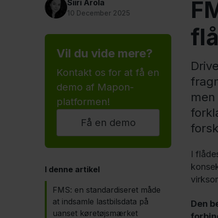
FM
Siiri Arola
10 December 2025
fl
Vil du vide mere?
Driv
Kontakt os for at få en
frag
demo af Mapon-
men 
platformen!
fork
Få en demo
forsk
I flåd
konsekv
I denne artikel
virkso
FMS: en standardiseret måde
at indsamle lastbilsdata på
Den be
uanset køretøjsmærket
forbin