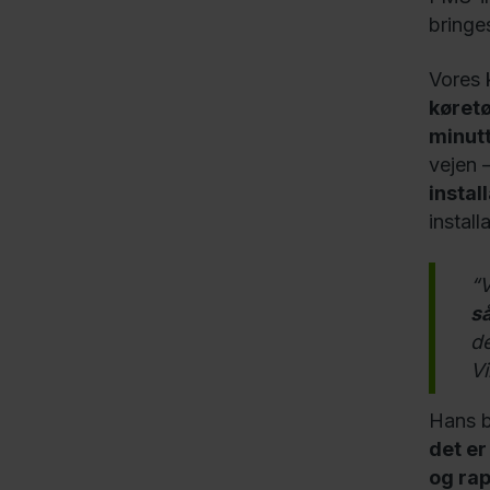
bringe
Vores 
køretø
minutt
vejen 
instal
install
“V
så
de
Vi
Hans b
det er
og rap