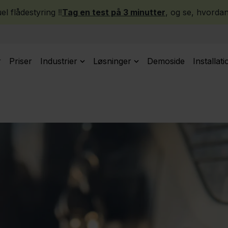
l flådestyring ‼️
Tag en test på 3 minutter
, og se, hvordan
r
Priser
Industrier
Løsninger
Demoside
Installati