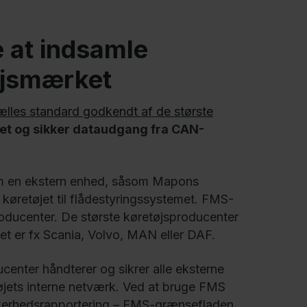
 at indsamle
tøjsmærket
ælles standard godkendt af de største
tet og sikker dataudgang fra CAN-
nnem en ekstern enhed, såsom Mapons
køretøjet til flådestyringssystemet. FMS-
lproducenter. De største køretøjsproducenter
er fx Scania, Volvo, MAN eller DAF.
center håndterer og sikrer alle eksterne
etøjets interne netværk. Ved at bruge FMS
kkerhedsrapportering – FMS-grænsefladen