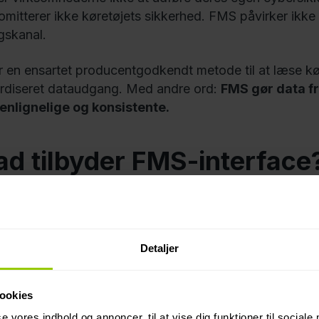
mitterer ikke køretøjets sikkerhed. FMS påvirker ikke
skanal.
 en ensartet producentgodkendt metode til at læse kør
rdiseret dataudgang. Med andre ord:
FMS gør data f
nlignelige og konsistente.
d tilbyder FMS-interface
 køretøjet rejser information gennem CAN-bussen.
FMS 
verføres til telematik på en producent-godkendt
Detaljer
Typisk kan
ookies
hastighed, k
se vores indhold og annoncer, til at vise dig funktioner til sociale