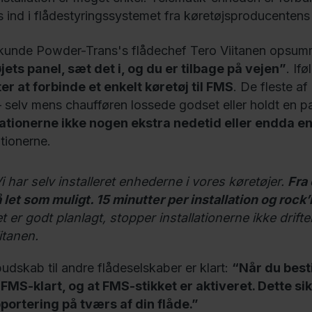
s ind i flådestyringssystemet fra køretøjsproducentens 
kunde Powder-Trans's flådechef Tero Viitanen opsumm
jets panel, sæt det i, og du er tilbage på vejen”
. If
er at forbinde et enkelt køretøj til FMS
. De fleste af
– selv mens chaufføren lossede godset eller holdt en p
lationerne ikke nogen ekstra nedetid eller endda en
ationerne.
i har selv installeret enhederne i vores køretøjer.
Fra
 let som muligt. 15 minutter per installation og rock’n
t er godt planlagt, stopper installationerne ikke drifte
itanen.
udskab til andre flådeselskaber er klart:
“Når du besti
 FMS-klart, og at FMS-stikket er aktiveret. Dette s
portering på tværs af din flåde.”