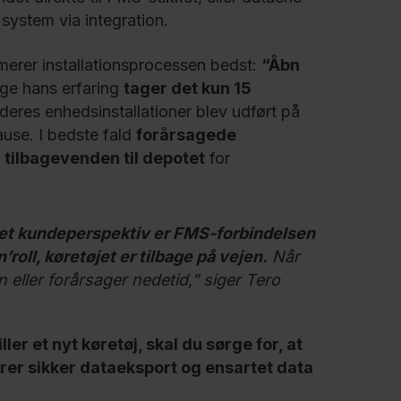
system via integration.
erer installationsprocessen bedst:
“Åbn
ølge hans erfaring
tager det kun 15
 deres enhedsinstallationer blev udført på
ause. I bedste fald
forårsagede
 tilbagevenden til depotet
for
 et kundeperspektiv er FMS-forbindelsen
’roll, køretøjet er tilbage på vejen.
Når
n eller forårsager nedetid,” siger Tero
ller et nyt køretøj, skal du sørge for, at
ikrer sikker dataeksport og ensartet data