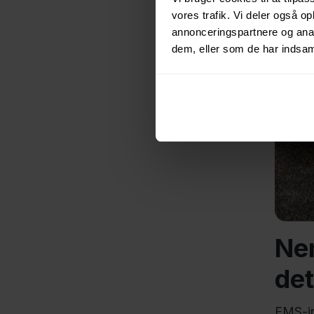
vores trafik. Vi deler også 
annonceringspartnere og anal
dem, eller som de har indsaml
Nem
det
FMS-in