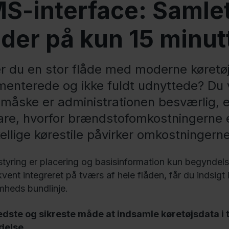
S-interface: Samlet
åder på kun 15 minut
er du en stor flåde med moderne køretø
menterede og ikke fuldt udnyttede? Du v
måske er administrationen besværlig, el
lare, hvorfor brændstofomkostningerne e
ellige kørestile påvirker omkostningerne
estyring er placering og basisinformation kun begyndels
ent integreret på tværs af hele flåden, får du indsigt i
mheds bundlinje.
dste og sikreste måde at indsamle køretøjsdata i
delse.