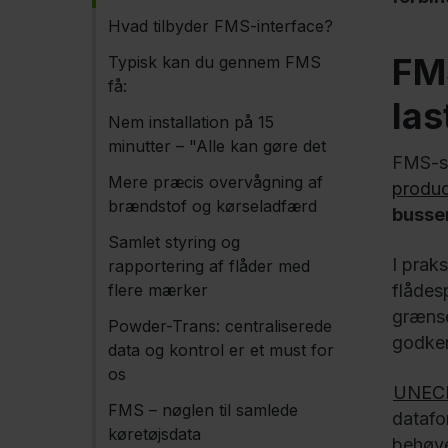
Hvad tilbyder FMS-interface?
FMS
Typisk kan du gennem FMS
få:
las
Nem installation på 15
minutter – "Alle kan gøre det
FMS-st
Mere præcis overvågning af
produc
brændstof og kørseladfærd
bussen
Samlet styring og
I prak
rapportering af flåder med
flere mærker
flådes
grænse
Powder-Trans: centraliserede
godken
data og kontrol er et must for
os
UNECE
FMS – nøglen til samlede
datafo
køretøjsdata
behøve