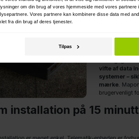
motorens omd
oplysninger om din brug af vores hjemmeside med vores partnere i
brug af spee
ysepartnere. Vores partnere kan kombinere disse data med andr
status
et fra din brug af deres tjenester.
grundlæggen
vedligeholde
kilometertal,
Tilpas
Det vigtigste er
vifte af data 
systemer – sik
mærke
. Mapon
brugervenligt f
 installation på 15 minutt
stallation er meget enkel. Telematik-enheden er forbund