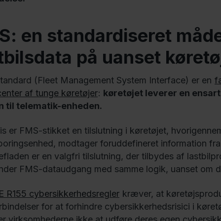
: en standardiseret måde
tbilsdata på uanset køre
andard (Fleet Management System Interface) er en
f
enter af tunge køretøjer
:
køretøjet leverer en ensar
 til telematik-enheden.
sis er FMS-stikket en tilslutning i køretøjet, hvorige
poringsenhed, modtager foruddefineret information fra 
fladen er en valgfri tilslutning, der tilbydes af lastbi
der FMS-dataudgang med samme logik, uanset om det 
 R155 cybersikkerhedsregler
kræver, at køretøjsprodu
rbindelser for at forhindre cybersikkerhedsrisici i kør
r virksomhederne ikke at udføre deres egen cybersi