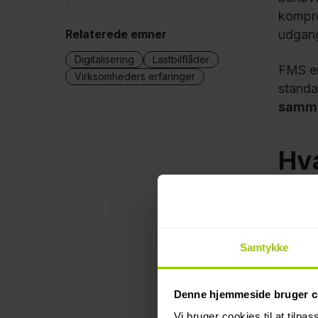
kompro
Relaterede emner
udgang
Digitalisering
Lastbilflåder
FMS er
Virksomheders erfaringer
standa
samme
Hva
Inde i
der o
Samtykke
Denne hjemmeside bruger c
Vi bruger cookies til at tilpas