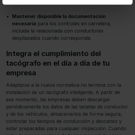
plazos establecidos por la normativa europea.
Mantener disponible la documentación
necesaria
para los controles en carretera,
incluida la relacionada con conductores
desplazados cuando corresponda.
Integra el cumplimiento del
tacógrafo en el día a día de tu
empresa
Adaptarse a la nueva normativa no termina con la
instalación de un tacógrafo inteligente. A partir de
ese momento, las empresas deben descargar
periódicamente los datos de las tarjetas de conductor
y de los vehículos, almacenarlos de forma segura,
controlar los tiempos de conducción y descanso y
estar preparadas para cualquier inspección. Cuando