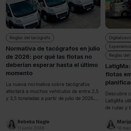
Reglas del tacógrafo
Digitalizaci
Experienci
Normativa de tacógrafos en julio
Reglas del
de 2026: por qué las flotas no
deberían esperar hasta el último
LatIgMa:
momento
flotas e
planific
La nueva normativa sobre tacógrafos
afectará a muchos vehículos de entre 2,5
Descubre c
y 3,5 toneladas a partir de julio de 2026.
LatIgMa util
Descubre qué vehículos están afectados,
de rutas y 
las principales exenciones y por qué es
kilometraje 
importante prepararse con antelación.
Rebeka Nagle
vacío.
Marij
11 junio 2026
18 mar