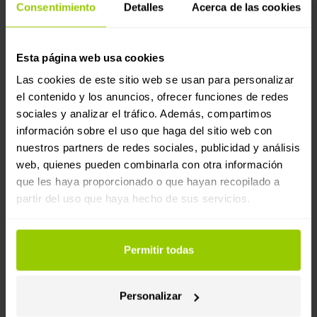
Planificar las rutas y los horarios
para que los
Consentimiento
Detalles
Acerca de las cookies
conductores puedan respetar los tiempos de
conducción y descanso.
Esta página web usa cookies
Formar a los conductores
sobre el uso correcto
Las cookies de este sitio web se usan para personalizar
del tacógrafo inteligente y las obligaciones
el contenido y los anuncios, ofrecer funciones de redes
establecidas por la normativa.
sociales y analizar el tráfico. Además, compartimos
información sobre el uso que haga del sitio web con
Supervisar y conservar los datos del tacógrafo
,
nuestros partners de redes sociales, publicidad y análisis
asegurándose de que estén disponibles en caso de
web, quienes pueden combinarla con otra información
inspección.
que les haya proporcionado o que hayan recopilado a
partir del uso que haya hecho de sus servicios.
Cubrir los gastos de alojamiento
cuando el
descanso semanal obligatorio no pueda realizarse
en el domicilio del conductor.
Permitir todas
Organizar el regreso del conductor
al centro
Personalizar
operativo o a su lugar de residencia dentro de los