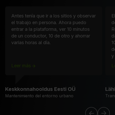
Antes tenía que ir a los sitios y observar
E
el trabajo en persona. Ahora puedo
d
entrar a la plataforma, ver 10 minutos
R
de un conductor, 10 de otro y ahorrar
d
varias horas al día.
1
d
y
Leer más
L
Keskkonnahooldus Eesti OÜ
Läh
Mantenimiento del entorno urbano
Tran