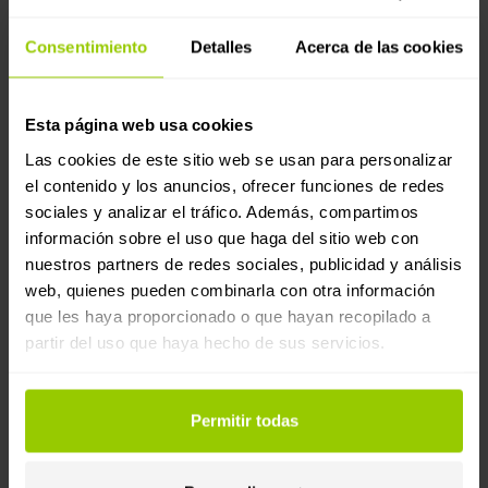
Consentimiento
Detalles
Acerca de las cookies
Esta página web usa cookies
Las cookies de este sitio web se usan para personalizar
el contenido y los anuncios, ofrecer funciones de redes
sociales y analizar el tráfico. Además, compartimos
información sobre el uso que haga del sitio web con
Digitalización de flotas
nuestros partners de redes sociales, publicidad y análisis
eCMR en España: todo lo que necesitas
web, quienes pueden combinarla con otra información
saber sobre el DeCA y la nueva
que les haya proporcionado o que hayan recopilado a
partir del uso que haya hecho de sus servicios.
normativa de transporte digital
Prepárate para la entrada en vigor del Documento de
Control electrónico (DeCA) en España. Descubre
Permitir todas
cómo el eCMR y Mapon ayudan a las empresas de
transporte a cumplir con los nuevos requisitos de