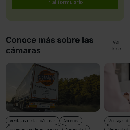
Ir al formulario
Conoce más sobre las
Ver
cámaras
todo
Ventajas d
Ventajas de las cámaras
Ahorros
Seguridad
Experiencia de empresas
Seguridad