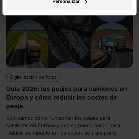
Personalizar
documentación digital a partir de octubre de 2026.
Blanca Garau
28 julio 2026
Digitalización de flotas
Guía 2026: los peajes para camiones en
Europa y cómo reducir los costes de
peaje
Explicamos cómo funcionan los peajes para
camiones en Europa y qué se puede hacer para
reducir su impacto en los costes de transporte.