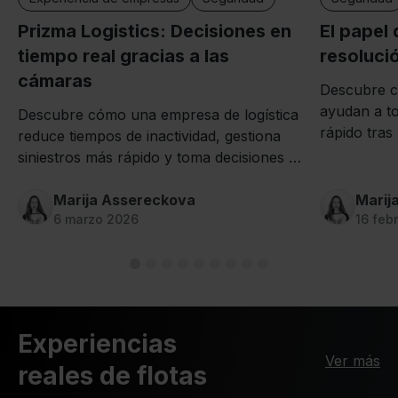
El papel 
Prizma Logistics: Decisiones en
resoluci
tiempo real gracias a las
cámaras
Descubre c
ayudan a to
Descubre cómo una empresa de logística
rápido tras
reduce tiempos de inactividad, gestiona
y minimizan
siniestros más rápido y toma decisiones en
las flotas.
tiempo real gracias a las cámaras de
Mapon.
Marija Assereckova
Marij
6 marzo 2026
16 feb
Experiencias
Ver más
reales de flotas