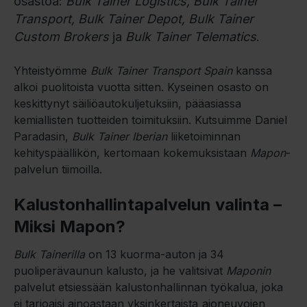
osastoa:
Bulk Tainer Logistics, Bulk Tainer
Transport, Bulk Tainer Depot, Bulk Tainer
Custom Brokers
ja
Bulk Tainer Telematics
.
Yhteistyömme
Bulk Tainer Transport Spain
kanssa
alkoi puolitoista vuotta sitten. Kyseinen osasto on
keskittynyt säiliöautokuljetuksiin, pääasiassa
kemiallisten tuotteiden toimituksiin. Kutsuimme Daniel
Paradasin,
Bulk Tainer Iberian
liiketoiminnan
kehityspäällikön, kertomaan kokemuksistaan
​​Mapon
-
palvelun tiimoilla.
Kalustonhallintapalvelun valinta –
Miksi Mapon?
Bulk Tainerilla
on 13 kuorma-auton ja 34
puoliperävaunun kalusto, ja he valitsivat
Maponin
palvelut etsiessään kalustonhallinnan työkalua, joka
ei tarjoaisi ainoastaan yksinkertaista
ajoneuvojen