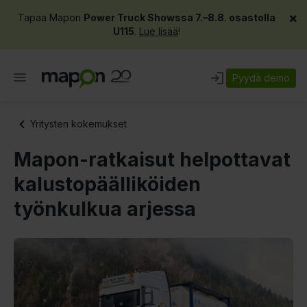
×
Tapaa Mapon
Power Truck Showssa 7.–8.8. osastolla
U115
.
Lue lisää
!
Pyydä demo
Yritysten kokemukset
Mapon-ratkaisut helpottavat
kalustopäälliköiden
työnkulkua arjessa