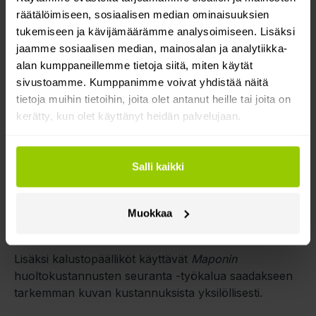
digitaalisesti
Mapon Driver
-sovelluksen kautta, mikä
räätälöimiseen, sosiaalisen median ominaisuuksien
tuo lisäetua yritykselle.
tukemiseen ja kävijämäärämme analysoimiseen. Lisäksi
jaamme sosiaalisen median, mainosalan ja analytiikka-
Toinen hyödyllinen ratkaisu on huoltomuistutukset,
alan kumppaneillemme tietoja siitä, miten käytät
eli käytännössä voidaan asettaa hälytyksiä kaikista
sivustoamme. Kumppanimme voivat yhdistää näitä
tarvittavista
ajoneuvojen ylläpitopalveluista
. Daniel
tietoja muihin tietoihin, joita olet antanut heille tai joita on
tiivistää koetun hyödyn seuraavasti:
kerätty, kun olet käyttänyt heidän palvelujaan.
Ottaen huomioon valtavan määrän asiakirjoja ja
eräpäiviä, joista meidän on pidettävä kiinni,
Salli kaikki
mahdollisuus säilyttää niistä digitaaliset
kirjaukset on auttanut meitä minimoimaan virheet
ja ylipäätään valvomaan näitä asioita paljon
Muokkaa
tiukemmin.
Lisäksi kalustopäälliköt käyttävät
Maponin
huoltokustannusten seuranta -työkalua saadakseen
tarkemman kuvan kustannuksista yksilöllisesti.