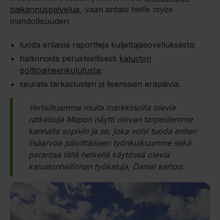
paikannuspalvelua
, vaan antaisi heille myös
mahdollisuuden:
luoda erilaisia raportteja kuljettajasovelluksesta;
hallinnoida perusteellisesti
kaluston
polttoaineenkulutusta
;
seurata tarkastusten ja lisenssien eräpäiviä.
Vertailtuamme muita markkinoilla olevia
ratkaisuja
Mapon
näytti olevan tarpeidemme
kannalta sopivin ja se, joka voisi tuoda eniten
lisäarvoa päivittäiseen työnkulkuumme sekä
parantaa tällä hetkellä käytössä olevia
kalustonhallinnan työkaluja, Daniel kertoo.