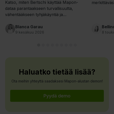
Katso, miten Bertschi käyttää Mapon-
merkittäväs
dataa parantaakseen turvallisuutta,
tulokset sa
vähentääkseen tyhjäkäyntiä ja
ajotapaa ja 
polttoaineenkulutusta sekä tukeakseen
tehokkaampaa kuljettajakoulutusta.
Blanca Garau
Belli
9 kesäkuu 2026
8 touk
Haluatko tietää lisää?
Ota meihin yhteyttä saadaksesi Mapon-alustan demon!
Pyydä demo