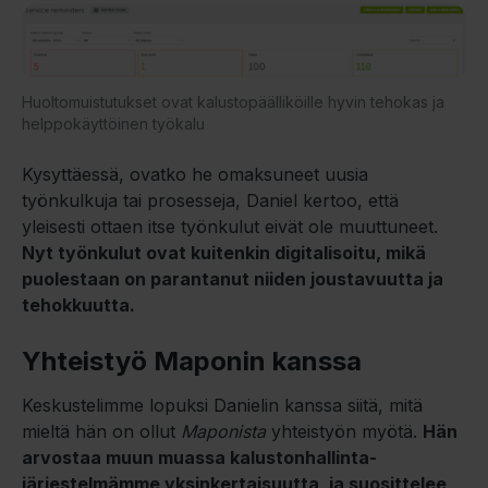
Huoltomuistutukset ovat kalustopäälliköille hyvin tehokas ja
helppokäyttöinen työkalu
Kysyttäessä, ovatko he omaksuneet uusia
työnkulkuja tai prosesseja, Daniel kertoo, että
yleisesti ottaen itse työnkulut eivät ole muuttuneet.
Nyt työnkulut ovat kuitenkin digitalisoitu, mikä
puolestaan on parantanut niiden joustavuutta ja
tehokkuutta.
Yhteistyö Maponin kanssa
Keskustelimme lopuksi Danielin kanssa siitä, mitä
mieltä hän on ollut
Maponista
yhteistyön myötä.
Hän
arvostaa muun muassa kalustonhallinta-
järjestelmämme yksinkertaisuutta, ja suosittelee