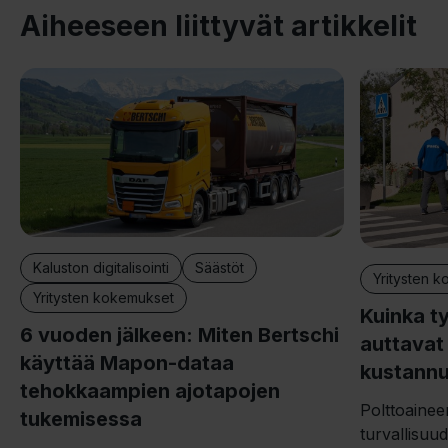
Aiheeseen liittyvät artikkelit
Kaluston digitalisointi
Säästöt
Yritysten 
Yritysten kokemukset
Kuinka t
6 vuoden jälkeen: Miten Bertschi
auttava
käyttää Mapon-dataa
kustannu
tehokkaampien ajotapojen
Polttoainee
tukemisessa
turvallisuu