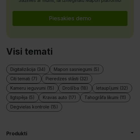
Sazinies ar mums, lai izmēģinātu Mapon platformu!
Piesakies demo
Visi temati
Digitalizācija (34)
Mapon sasniegumi (5)
Citi temati (7)
Pieredzes stāsti (32)
Kameru ieguvumi (15)
Drošība (18)
Ietaupījumi (32)
Ilgtspēja (5)
Kravas auto (17)
Tahogrāfa likumi (11)
Degvielas kontrole (15)
Produkti