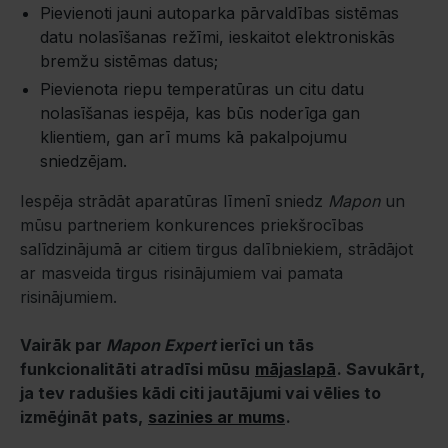
Pievienoti jauni autoparka pārvaldības sistēmas
datu nolasīšanas režīmi, ieskaitot elektroniskās
bremžu sistēmas datus;
Pievienota riepu temperatūras un citu datu
nolasīšanas iespēja, kas būs noderīga gan
klientiem, gan arī mums kā pakalpojumu
sniedzējam.
Iespēja strādāt aparatūras līmenī sniedz
Mapon
un
mūsu partneriem konkurences priekšrocības
salīdzinājumā ar citiem tirgus dalībniekiem, strādājot
ar masveida tirgus risinājumiem vai pamata
risinājumiem.
Vairāk par
Mapon Expert
ierīci un tās
funkcionalitāti atradīsi mūsu
mājaslapā
. Savukārt,
ja tev radušies kādi citi jautājumi vai vēlies to
izmēģināt pats,
sazinies ar mums
.