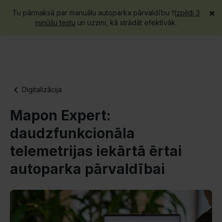
×
Tu pārmaksā par manuālu autoparka pārvaldību ‼️
Izpildi 3
Piesakies demo
minūšu testu
un uzzini, kā strādāt efektīvāk.
Digitalizācija
Mapon Expert:
daudzfunkcionāla
telemetrijas iekārtā ērtai
autoparka pārvaldībai