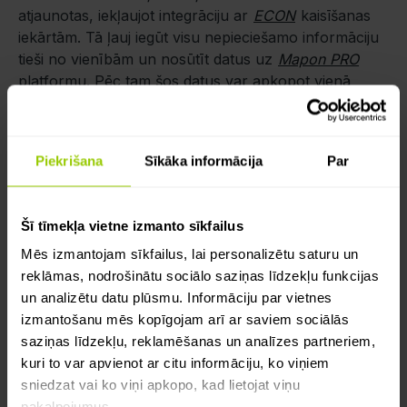
atjaunotas, iekļaujot integrāciju ar
ECON
kaisīšanas
iekārtām. Tā ļauj iegūt visu nepieciešamo informāciju
tieši no vienībām un nosūtīt datus uz
Mapon PRO
platformu. Pēc tam šos datus var apkopot vienā
atskaitē, lejupielādēt to un, ja nepieciešams, iesniegt
atbildīgajām iestādēm.
Piekrišana
Sīkāka informācija
Par
Šī tīmekļa vietne izmanto sīkfailus
Mēs izmantojam sīkfailus, lai personalizētu saturu un
reklāmas, nodrošinātu sociālo saziņas līdzekļu funkcijas
un analizētu datu plūsmu. Informāciju par vietnes
izmantošanu mēs kopīgojam arī ar saviem sociālās
saziņas līdzekļu, reklamēšanas un analīzes partneriem,
kuri to var apvienot ar citu informāciju, ko viņiem
sniedzat vai ko viņi apkopo, kad lietojat viņu
pakalpojumus.