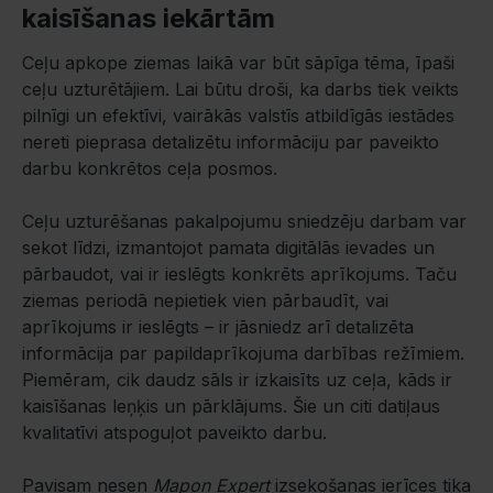
kaisīšanas iekārtām
Ceļu apkope ziemas laikā var būt sāpīga tēma, īpaši
ceļu uzturētājiem. Lai būtu droši, ka darbs tiek veikts
pilnīgi un efektīvi, vairākās valstīs atbildīgās iestādes
nereti pieprasa detalizētu informāciju par paveikto
darbu konkrētos ceļa posmos.
Ceļu uzturēšanas pakalpojumu sniedzēju darbam var
sekot līdzi, izmantojot pamata digitālās ievades un
pārbaudot, vai ir ieslēgts konkrēts aprīkojums. Taču
ziemas periodā nepietiek vien pārbaudīt, vai
aprīkojums ir ieslēgts – ir jāsniedz arī detalizēta
informācija par papildaprīkojuma darbības režīmiem.
Piemēram, cik daudz sāls ir izkaisīts uz ceļa, kāds ir
kaisīšanas leņķis un pārklājums. Šie un citi datiļaus
kvalitatīvi atspoguļot paveikto darbu.
Pavisam nesen
Mapon Expert
izsekošanas ierīces tika