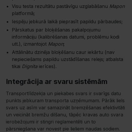
Visu testa rezultātu pastāvīgu uzglabāšanu
Mapon
platformā;
Iespēju jebkurā laikā pieprasīt papildu pārbaudes;
Pārskatus par bloķēšanas pakalpojumu
informāciju (kalibrēšanas datumi, problēmu kodi
utt.), izmantojot
Mapon
;
Attālinātu dzinēja bloķēšanu caur iekārtu (nav
nepieciešams papildu uzstādīšanas relejs; atbalsta
tikai
Dignita
ierīces).
Integrācija ar svaru sistēmām
Transportlīdzekļa un piekabes svars ir svarīgs datu
punkts jebkuram transporta uzņēmumam. Pārāk liels
svars uz asīm var samazināt bremzēšanas efektivitāti
un veicināt bremžu dilšanu, tāpēc kravas auto svara
ierobežojumi ir stingri reglamentēti un to
pārsniegšana var novest pie lieliem naudas sodiem.