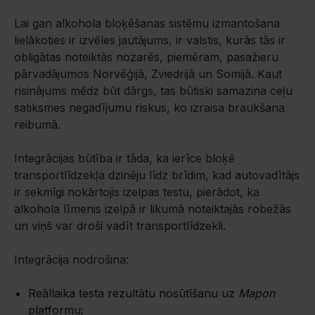
Lai gan alkohola bloķēšanas sistēmu izmantošana
lielākoties ir izvēles jautājums, ir valstis, kurās tās ir
obligātas noteiktās nozarēs, piemēram, pasažieru
pārvadājumos Norvēģijā, Zviedrijā un Somijā. Kaut
risinājums mēdz būt dārgs, tas būtiski samazina ceļu
satiksmes negadījumu riskus, ko izraisa braukšana
reibumā.
Integrācijas būtība ir tāda, ka ierīce bloķē
transportlīdzekļa dzinēju līdz brīdim, kad autovadītājs
ir sekmīgi nokārtojis izelpas testu, pierādot, ka
alkohola līmenis izelpā ir likumā noteiktajās robežās
un viņš var droši vadīt transportlīdzekli.
Integrācija nodrošina:
Reāllaika testa rezultātu nosūtīšanu uz
Mapon
platformu;