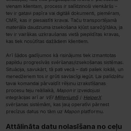
vienam klientam, process ir salīdzinoši vienkāršs –
tev ir gatavi papīra vai digitāli dokumenti, piemēram,
CMR, kas ir piesaistīti kravai. Taču transportējamā
materiāla daudzuma izsekošana kļūst sarežģītāka, ja
tev ir vairākas uzkraušanas vietā piepildītas kravas,
kas tiek nosūtītas dažādiem klientiem.
Arī šādos gadījumos kā risinājums tiek izmantotas
papildu progresīvās svēršanas/izsekošanas sistēmas.
Situācija, savukārt, tā pati vecā – dati paliek lokāli, un
menedžeriem tos ir grūti savlaicīgi iegūt. Lai palīdzētu
tavai komandai pārvaldīt rēķinu izrakstīšanas
procesu teju reāllaikā,
Mapon
ir izveidojusi
integrācijas arī ar
VEI
Millenium5
/
HelperX
svēršanas sistēmām, kas ļauj operatīvi pārnest
precīzus datus no tām uz
Mapon
platformu.
Attālināta datu nolasīšana no ceļu