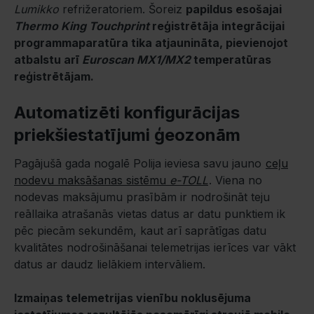
Lumikko
refrižeratoriem. Šoreiz
papildus esošajai
Thermo King Touchprint
reģistrētāja integrācijai
programmaparatūra tika atjaunināta, pievienojot
atbalstu arī
Euroscan MX1/MX2
temperatūras
reģistrētājam.
Automatizēti konfigurācijas
priekšiestatījumi ģeozonām
Pagājušā gada nogalē Polija ieviesa savu jauno
ceļu
nodevu maksāšanas sistēmu
e-TOLL
. Viena no
nodevas maksājumu prasībām ir nodrošināt teju
reāllaika atrašanās vietas datus ar datu punktiem ik
pēc piecām sekundēm, kaut arī saprātīgas datu
kvalitātes nodrošināšanai telemetrijas ierīces var vākt
datus ar daudz lielākiem intervāliem.
Izmaiņas telemetrijas vienību noklusējuma