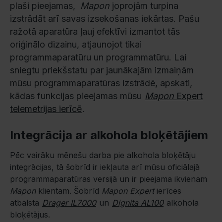
plaši pieejamas,
Mapon
joprojām turpina
izstrādāt arī savas izsekošanas iekārtas. Pašu
ražotā aparatūra ļauj efektīvi izmantot tās
oriģinālo dizainu, atjaunojot tikai
programmaparatūru un programmatūru. Lai
sniegtu priekšstatu par jaunākajām izmaiņām
mūsu programmaparatūras izstrādē, apskati,
kādas funkcijas pieejamas mūsu
Mapon
Expert
telemetrijas ierīcē
.
Integrācija ar alkohola bloķētājiem
Pēc vairāku mēnešu darba pie alkohola bloķētāju
integrācijas, tā šobrīd ir iekļauta arī mūsu oficiālajā
programmaparatūras versijā un ir pieejama ikvienam
Mapon
klientam. Šobrīd
Mapon Expert
ierīces
atbalsta
Drager IL7000
un
Dignita AL100
alkohola
bloķētājus.