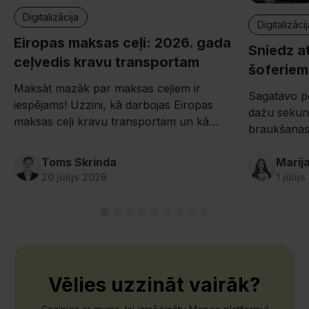
Digitalizācija
Digitalizāci
Eiropas maksas ceļi: 2026. gada
Sniedz at
ceļvedis kravu transportam
šoferiem
Maksāt mazāk par maksas ceļiem ir
Sagatavo pe
iespējams! Uzzini, kā darbojas Eiropas
dažu sekun
maksas ceļi kravu transportam un kā
braukšanas
samazināt to izmaksas.
Mapon šofe
Toms Skrinda
balstīts MI.
Marij
20 jūlijs 2026
1 jūlij
Vēlies uzzināt vairāk?