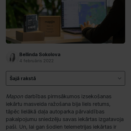
Bellinda Sokolova
4 februāris 2022
Šajā rakstā
Mapon
darbības pirmsākumos izsekošanas
iekārtu masveida ražošana bija liels retums,
tāpēc lielākā daļa autoparka pārvaldības
pakalpojumu sniedzēju savas iekārtas izgatavoja
paši. Un, lai gan šodien telemetrijas iekārtas ir