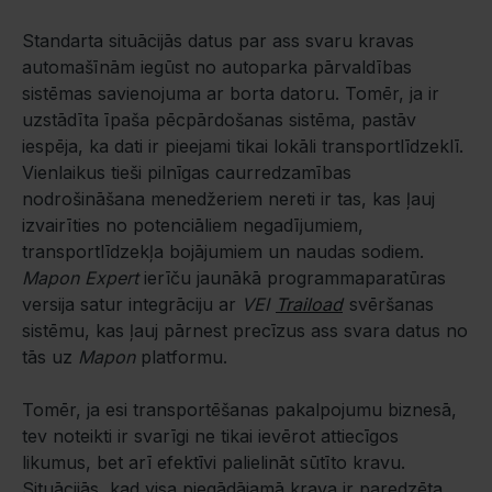
Standarta situācijās datus par ass svaru kravas
automašīnām iegūst no autoparka pārvaldības
sistēmas savienojuma ar borta datoru. Tomēr, ja ir
uzstādīta īpaša pēcpārdošanas sistēma, pastāv
iespēja, ka dati ir pieejami tikai lokāli transportlīdzeklī.
Vienlaikus tieši pilnīgas caurredzamības
nodrošināšana menedžeriem nereti ir tas, kas ļauj
izvairīties no potenciāliem negadījumiem,
transportlīdzekļa bojājumiem un naudas sodiem.
Mapon Expert
ierīču jaunākā programmaparatūras
versija satur integrāciju ar
VEI
Traiload
svēršanas
sistēmu, kas ļauj pārnest precīzus ass svara datus no
tās uz
Mapon
platformu.
Tomēr, ja esi transportēšanas pakalpojumu biznesā,
tev noteikti ir svarīgi ne tikai ievērot attiecīgos
likumus, bet arī efektīvi palielināt sūtīto kravu.
Situācijās, kad visa piegādājamā krava ir paredzēta