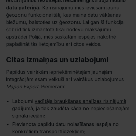
iestatījumos rezultējās nesamērīgi straujā mobilo
datu patēriņā.
Kā risinājumu mēs ieviesām jaunu
ģeozonu funkcionalitāti, kas maina datu vākšanas
biežumu, balstoties uz ģeozonu. Lai gan šī funkcija
šobrīd tiek izmantota tikai nodevu maksājumu
apstrādei Polijā, mēs saskatām iespējas nākotnē
paplašināt tās lietojamību arī citos veidos.
Citas izmaiņas un uzlabojumi
Papildus vairākām iepriekšminētajām jaunajām
integrācijām esam veikuši arī vairākus uzlabojumus
Mapon Expert
. Piemēram:
Labojumi
vadītāja braukšanas analīzes risinājumā
gadījumā, ja tiek zaudēta kāda no nepieciešamajām
signāla ieejām;
Pievienota papildu datu nolasīšanas iespēja no
konkrētiem transportlīdzekļiem;