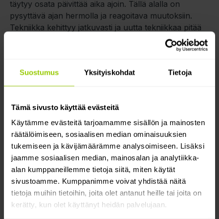
täytyy osata päivittää aika ajoin. Tällä alalla on
pysyttävä ajan hermolla ja reagoitava muutoksiin.
Tekniikka kehittyy jatkuvasti ja uutta tekniikkaa pitää
hankkia, jotta tutkimukset pysyvät laadukkaina ja
ajantasaisina.
Suostumus
Yksityiskohdat
Tietoja
Taratestilla Mapon paikannuslaitteet ovat
kalustonhallintaa ja työn tehokkuuden seurantaa
varten. Näin yritys pysyy kärryillä omien
Tämä sivusto käyttää evästeitä
työlaitteidensa ja -koneidensa sijainneista. Taratest on
ollut tyytyväinen Maponin palveluun jo kolmen
Käytämme evästeitä tarjoamamme sisällön ja mainosten
kertyneen käyttövuotensa aikana.
räätälöimiseen, sosiaalisen median ominaisuuksien
tukemiseen ja kävijämäärämme analysoimiseen. Lisäksi
jaamme sosiaalisen median, mainosalan ja analytiikka-
alan kumppaneillemme tietoja siitä, miten käytät
Kirjoittanut: Siiri Arola
sivustoamme. Kumppanimme voivat yhdistää näitä
Marketing Project Manager |
tietoja muihin tietoihin, joita olet antanut heille tai joita on
Mapon Finland & Sweden
kerätty, kun olet käyttänyt heidän palvelujaan.