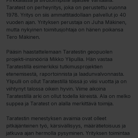
Pirkkalassa ja sivutoimipiste sijaitsee Vantaalla.
Taratest on perheyritys, joka on perustettu vuonna
1978. Yritys on siis ammattitaidollaan palvellut jo 40
vuoden ajan. Yrityksen perustaja on Juha Mäkinen,
mutta nykyinen toimitusjohtaja on hänen poikansa
Tero Mäkinen.
Pääsin haastattelemaan Taratestin geopuolen
projekti-insinööriä Mikko Ylipullia. Hän vastaa
Taratestillä esimerkiksi tutkimusprojektien
etenemisestä, raportoinnista ja laadunvalvonnasta.
Ylipulli on ollut Taratestillä töissä jo viisi vuotta ja on
viihtynyt talossa oikein hyvin. Viime aikoina
Taratestillä arki on ollut todella kiireistä. Ala on melko
suppea ja Taratest on alalla merkittävä toimija.
Taratestin menestyksen avaimia ovat olleet
pitkäjänteinen työ, kärsivällisyys, määrätietoisuus ja
jatkuva ajan hermolla pysyminen. Yrityksen toimintaa