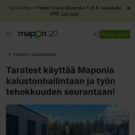
×
Tapaa Mapon
Power Truck Showssa 7.–8.8. osastolla
U115
.
Lue lisää
!
Pyydä demo
Yritysten kokemukset
Taratest käyttää Maponia
kalustonhallintaan ja työn
tehokkuuden seurantaan!