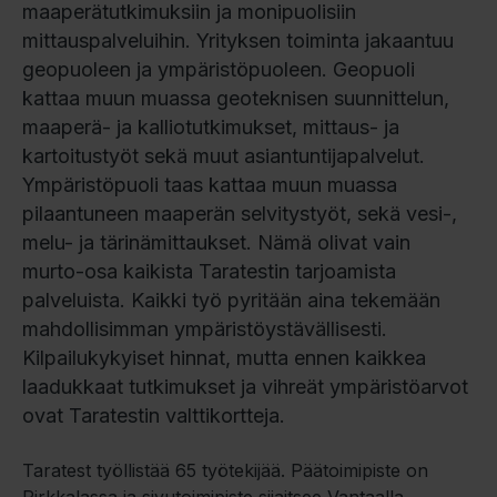
maaperätutkimuksiin ja monipuolisiin
mittauspalveluihin. Yrityksen toiminta jakaantuu
geopuoleen ja ympäristöpuoleen. Geopuoli
kattaa muun muassa geoteknisen suunnittelun,
maaperä- ja kalliotutkimukset, mittaus- ja
kartoitustyöt sekä muut asiantuntijapalvelut.
Ympäristöpuoli taas kattaa muun muassa
pilaantuneen maaperän selvitystyöt, sekä vesi-,
melu- ja tärinämittaukset. Nämä olivat vain
murto-osa kaikista Taratestin tarjoamista
palveluista. Kaikki työ pyritään aina tekemään
mahdollisimman ympäristöystävällisesti.
Kilpailukykyiset hinnat, mutta ennen kaikkea
laadukkaat tutkimukset ja vihreät ympäristöarvot
ovat Taratestin valttikortteja.
Taratest työllistää 65 työtekijää. Päätoimipiste on