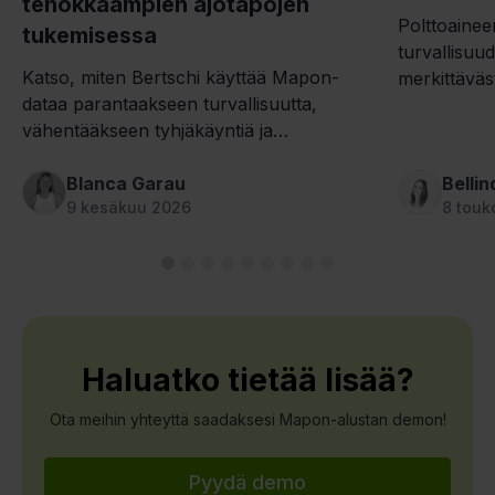
tehokkaampien ajotapojen
Polttoainee
tukemisessa
turvallisuu
Katso, miten Bertschi käyttää Mapon-
merkittäväs
dataa parantaakseen turvallisuutta,
tulokset sa
vähentääkseen tyhjäkäyntiä ja
ajotapaa ja 
polttoaineenkulutusta sekä tukeakseen
tehokkaampaa kuljettajakoulutusta.
Blanca Garau
Belli
9 kesäkuu 2026
8 touk
Haluatko tietää lisää?
Ota meihin yhteyttä saadaksesi Mapon-alustan demon!
Pyydä demo