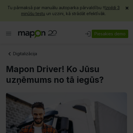
×
Tu pārmaksā par manuālu autoparka pārvaldību ‼️
Izpildi 3
minūšu testu
un uzzini, kā strādāt efektīvāk.
Piesakies demo
Digitalizācija
Mapon Driver! Ko Jūsu
uzņēmums no tā iegūs?