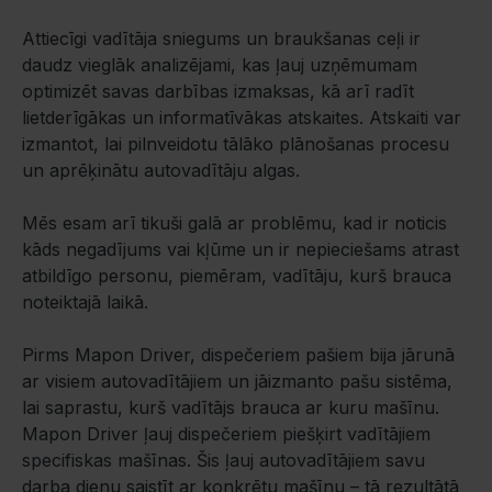
Attiecīgi vadītāja sniegums un braukšanas ceļi ir
daudz vieglāk analizējami, kas ļauj uzņēmumam
optimizēt savas darbības izmaksas, kā arī radīt
lietderīgākas un informatīvākas atskaites. Atskaiti var
izmantot, lai pilnveidotu tālāko plānošanas procesu
un aprēķinātu autovadītāju algas.
Mēs esam arī tikuši galā ar problēmu, kad ir noticis
kāds negadījums vai kļūme un ir nepieciešams atrast
atbildīgo personu, piemēram, vadītāju, kurš brauca
noteiktajā laikā.
Pirms Mapon Driver, dispečeriem pašiem bija jārunā
ar visiem autovadītājiem un jāizmanto pašu sistēma,
lai saprastu, kurš vadītājs brauca ar kuru mašīnu.
Mapon Driver ļauj dispečeriem piešķirt vadītājiem
specifiskas mašīnas. Šis ļauj autovadītājiem savu
darba dienu saistīt ar konkrētu mašīnu – tā rezultātā