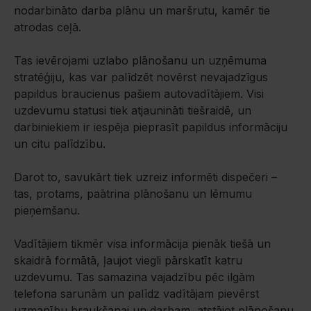
nodarbināto darba plānu un maršrutu, kamēr tie
atrodas ceļā.
Tas ievērojami uzlabo plānošanu un uzņēmuma
stratēģiju, kas var palīdzēt novērst nevajadzīgus
papildus braucienus pašiem autovadītājiem. Visi
uzdevumu statusi tiek atjaunināti tiešraidē, un
darbiniekiem ir iespēja pieprasīt papildus informāciju
un citu palīdzību.
Darot to, savukārt tiek uzreiz informēti dispečeri –
tas, protams, paātrina plānošanu un lēmumu
pieņemšanu.
Vadītājiem tikmēr visa informācija pienāk tiešā un
skaidrā formātā, ļaujot viegli pārskatīt katru
uzdevumu. Tas samazina vajadzību pēc ilgām
telefona sarunām un palīdz vadītājam pievērst
uzmanību braukšanai un darbam, atstājot plānošanu