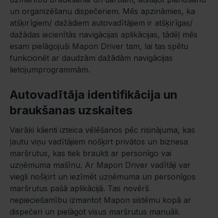
un organizēšanu dispečeriem. Mēs apzināmies, ka
atšķirīgiem/ dažādiem autovadītājiem ir atšķirīgas/
dažādas iecienītās navigācijas aplikācijas, tādēļ mēs
esam pielāgojuši Mapon Driver tam, lai tas spētu
funkcionēt ar daudzām dažādām navigācijas
lietojumprogrammām.
Autovadītāja identifikācija un
braukšanas uzskaites
Vairāki klienti izteica vēlēšanos pēc risinājuma, kas
ļautu viņu vadītājiem nošķirt privātos un biznesa
maršrutus, kas tiek braukti ar personīgo vai
uzņēmuma mašīnu. Ar Mapon Driver vadītāji var
viegli nošķirt un iezīmēt uzņēmuma un personīgos
maršrutus pašā aplikācijā. Tas novērš
nepieciešamību izmantot Mapon sistēmu kopā ar
dispečeri un pielāgot visus maršrutus manuāli.