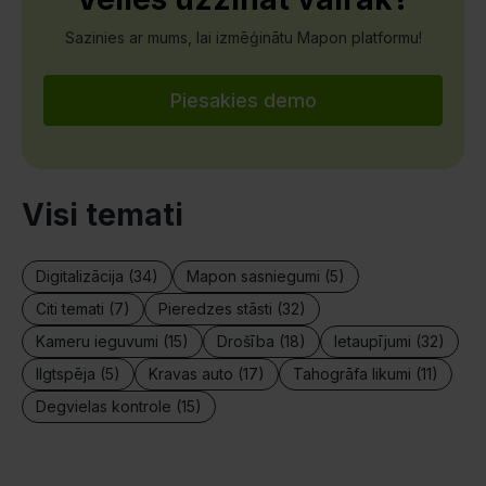
Sazinies ar mums, lai izmēģinātu Mapon platformu!
Piesakies demo
Visi temati
Digitalizācija (34)
Mapon sasniegumi (5)
Citi temati (7)
Pieredzes stāsti (32)
Kameru ieguvumi (15)
Drošība (18)
Ietaupījumi (32)
Ilgtspēja (5)
Kravas auto (17)
Tahogrāfa likumi (11)
Degvielas kontrole (15)