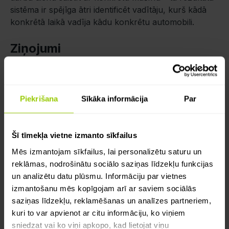
sistēma ir spējīga ātri identificēt vadītāju, kurš kādā
konkrētā laikā vadīja kādu konkrētu automobili.
Ziņojumi
Saistībā ar to, ka plānošana ietver diskusijas un bieži
vien dispečerim vēl ir jāsazinās ar vadītājiem vai arī
otrādi, mēs esam iekļāvuši ziņošanas iespēju pašā
Piekrišana
Sīkāka informācija
Par
lietojumprogrammā – tā ir specifiski pielāgota
komunikācijai starp vadītāju un dispečeri.
Šī tīmekļa vietne izmanto sīkfailus
Tas palīdz izvairīties no liekiem tālruņa zvaniem, kas
Mēs izmantojam sīkfailus, lai personalizētu saturu un
pārtrauc vadītāja darbu un spiež viņu atrast vietu,
reklāmas, nodrošinātu sociālo saziņas līdzekļu funkcijas
kur apstāties, ja viņš brauc, lai spētu atbildēt.
un analizētu datu plūsmu. Informāciju par vietnes
Ziņojumu sistēma arī ļauj vadītājiem sūtīt attēlus un
izmantošanu mēs kopīgojam arī ar saviem sociālās
rēķinu failus dispečeriem: tā kā nav nepieciešams būt
saziņas līdzekļu, reklamēšanas un analīzes partneriem,
uz vietas šiem darbiem, tas var jūtami paātrināt
kuri to var apvienot ar citu informāciju, ko viņiem
uzņēmuma darbību. Bojātu produktu vai citu
sniedzat vai ko viņi apkopo, kad lietojat viņu
problēmu gadījumā, kas rodas vadītāja prombūtnē