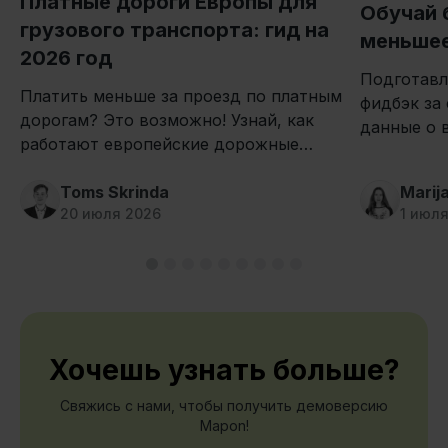
Платные дороги Европы для
Обучай 
грузового транспорта: гид на
меньшее
2026 год
Подготавл
Платить меньше за проезд по платным
фидбэк за
дорогам? Это возможно! Узнай, как
данные о 
работают европейские дорожные
улучшения
сборы для грузовиков и и как
обучения 
сократить расходы.
Toms Skrinda
Marij
20 июля 2026
1 июл
Хочешь узнать больше?
Свяжись с нами, чтобы получить демоверсию
Mapon!