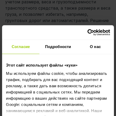
учетом размера, веса и грузоподъемности
транспортного средства, а также размера и веса
груза, и позволяет избегать, например,
грунтовых дорог или автомагистралей. Решение
позволяет удобнее планировать и умнее
оценивать износ транспортного средства, что в
долгосрочной перспективе делает работу твоего
автопарка еще эффективнее.
Согласие
Подробности
О нас
Содержание автопарка
Этот сайт использует файлы «куки»
Управление автопарком может стать особенно
Мы используем файлы cookie, чтобы анализировать
неприятным, если все
житейские дела
и
трафик, подбирать для вас подходящий контент и
важнейшую информацию нужно искать в кучах
рекламу, а также дать вам возможность делиться
бумаг. Наш опыт свидетельствует о том, что
информацией в социальных сетях. Мы передаем
оцифровывание процессов заметно облегчает
информацию о ваших действиях на сайте партнерам
предприятию обобщение важнейшей
Google: социальным сетям и компаниям,
информации и ее содержание. В
Mapon
доступно
занимающимся рекламой и веб-аналитикой. Наши
решение для содержания автопарка
, которое