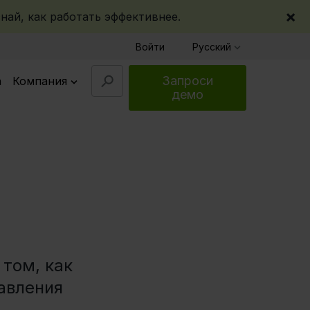
×
най, как работать эффективнее.
Войти
Русский
Запроси
а
Компания
демо
том, как
авления