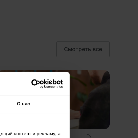
Смотреть все
Преим
Как 
О нас
улуч
фак
Узнай,
ящий контент и рекламу, а