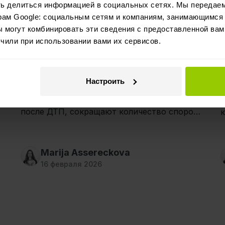
Преимущества камер
Безопасность
ть делиться информацией в социальных сетях. Мы передае
Экономия
рам Google: социальным сетям и компаниям, занимающимся 
 могут комбинировать эти сведения с предоставленной вам
«Обоюдная вина» или
чили при использовании вами их сервисов.
объективное решение? Роль
камер в разборе споров
в
Настроить
Узнай, как видеодоказательства помогают
быстрее принять объективное решение
в
после ДТП, сокращают количество споров
и снижают расходы автопарков на
б
простой.
д
Marija Assereckova
16 февраля 2026